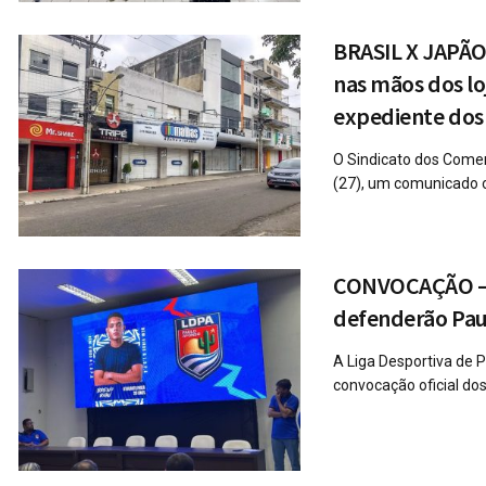
BRASIL X JAPÃO
nas mãos dos lo
expediente dos 
O Sindicato dos Comer
(27), um comunicado ofi
CONVOCAÇÃO – C
defenderão Pau
A Liga Desportiva de P
convocação oficial dos