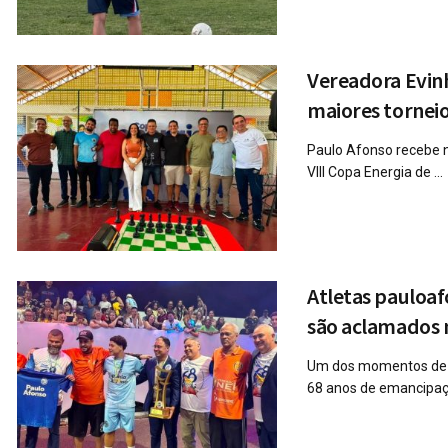
Vereadora Evin
maiores tornei
Paulo Afonso recebe 
VIII Copa Energia de ...
Atletas pauloaf
são aclamados n
Um dos momentos de 
68 anos de emancipação