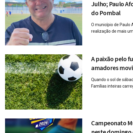
Julho; Paulo Af
do Pombal
O município de Paulo 
realização de mais uma
A paixão pelo 
amadores movim
Quando o sol de sábad
Famílias inteiras carre
Campeonato Mun
neste domingo 