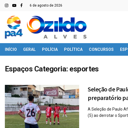
6 de agosto de 2026
INÍCIO
GERAL
POLÍCIA
POLÍTICA
CONCURSOS
ESP
Espaços Categoria:
esportes
Seleção de Pau
preparatório pa
A Seleção de Paulo Af
(5) ao derrotar o Sport