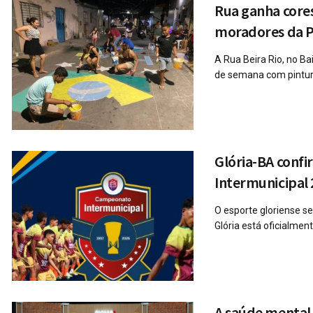
Rua ganha cores
moradores da P
A Rua Beira Rio, no Ba
de semana com pintura
Glória-BA conf
Intermunicipal
O esporte gloriense 
Glória está oficialme
A saúde mental 