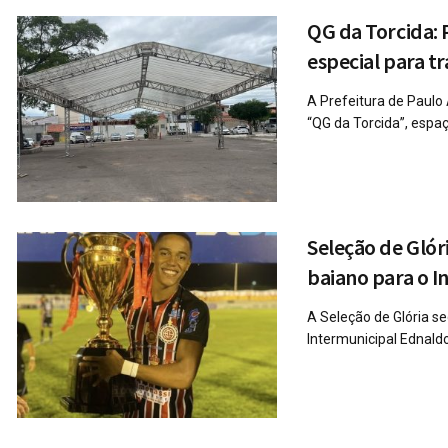
QG da Torcida: 
especial para t
A Prefeitura de Paulo
“QG da Torcida”, espaço
Seleção de Glór
baiano para o I
A Seleção de Glória 
Intermunicipal Ednaldo