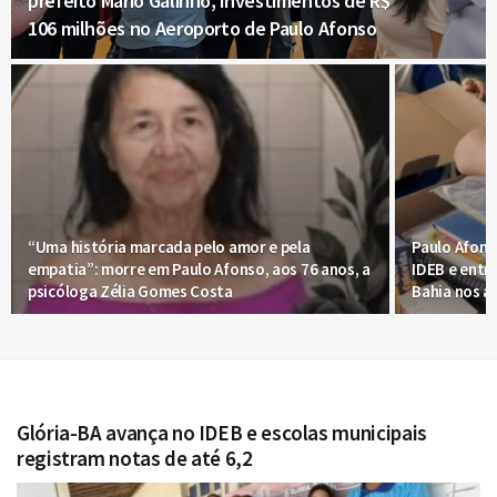
prefeito Mário Galinho, investimentos de R$
106 milhões no Aeroporto de Paulo Afonso
“Uma história marcada pelo amor e pela
Paulo Afons
empatia”: morre em Paulo Afonso, aos 76 anos, a
IDEB e entr
psicóloga Zélia Gomes Costa
Bahia nos an
Glória-BA avança no IDEB e escolas municipais
registram notas de até 6,2