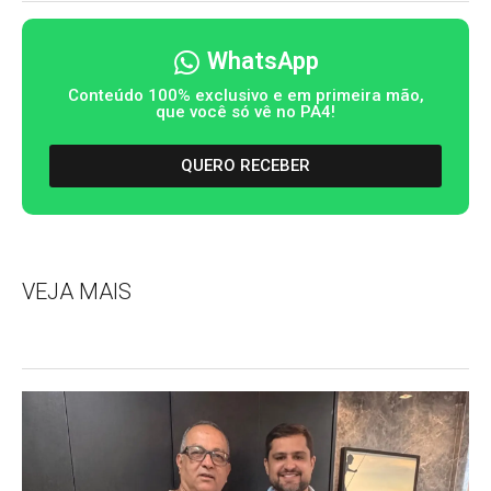
WhatsApp
Conteúdo 100% exclusivo e em primeira mão,
que você só vê no PA4!
QUERO RECEBER
VEJA MAIS