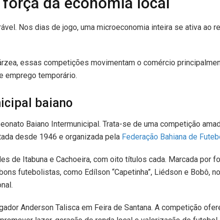
a força da economia local
vel. Nos dias de jogo, uma microeconomia inteira se ativa ao r
árzea, essas competições movimentam o comércio principalme
de emprego temporário.
icipal baiano
onato Baiano Intermunicipal. Trata-se de uma competição ama
putada desde 1946 e organizada pela
Federação Bahiana de Futeb
s de Itabuna e Cachoeira, com oito títulos cada. Marcada por f
 bons futebolistas, como Edílson “Capetinha”, Liédson e Bobô, 
nal.
jogador Anderson Talisca em Feira de Santana. A competição ofe