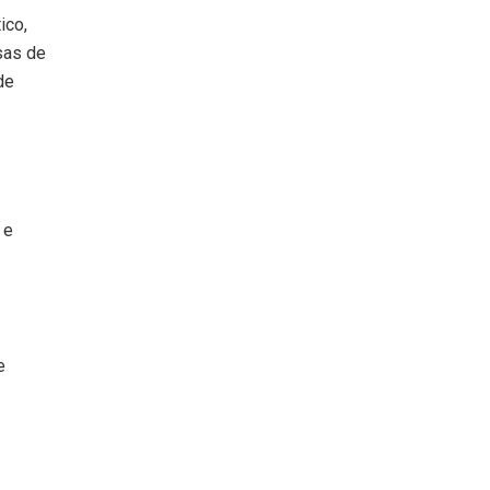
ico,
sas de
de
 e
e