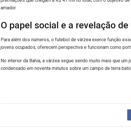
premiações que chegam a R$ 47 mil no total, com o objetivo de 
amador.
O papel social e a revelação de
Para além dos números, o futebol de várzea exerce função es
jovens ocupados, oferecem perspectiva e funcionam como porta 
No interior da Bahia, a várzea segue sendo muito mais que um jo
condensado em noventa minutos sobre um campo de terra batid