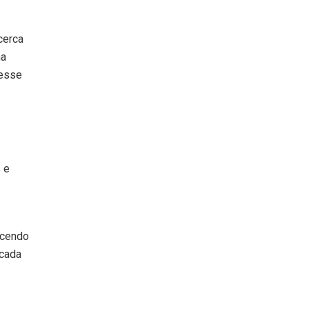
cerca
ma
desse
s e
ecendo
 cada