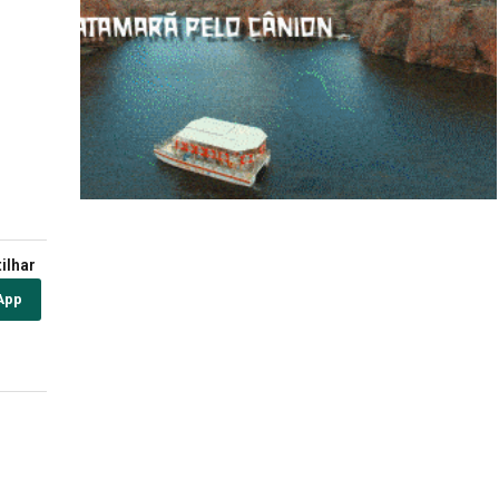
ilhar
App