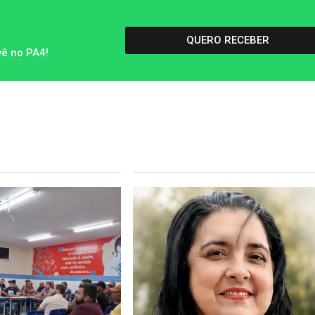
QUERO RECEBER
vê no PA4!