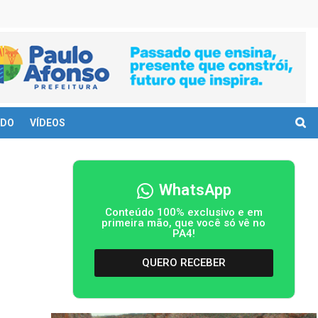
DO
VÍDEOS
WhatsApp
Conteúdo 100% exclusivo e em
primeira mão, que você só vê no
PA4!
QUERO RECEBER