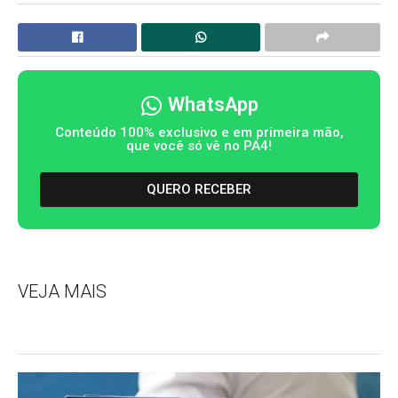
WhatsApp
Conteúdo 100% exclusivo e em primeira mão,
que você só vê no PA4!
QUERO RECEBER
VEJA MAIS