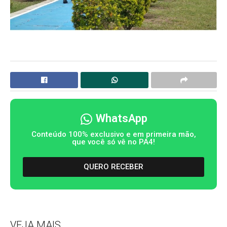
WhatsApp
Conteúdo 100% exclusivo e em primeira mão,
que você só vê no PA4!
QUERO RECEBER
VEJA MAIS