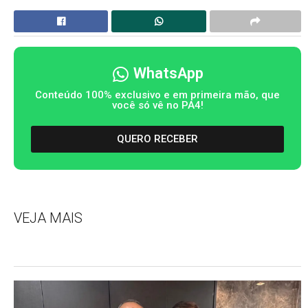
WhatsApp
Conteúdo 100% exclusivo e em primeira mão, que
você só vê no PA4!
QUERO RECEBER
VEJA MAIS