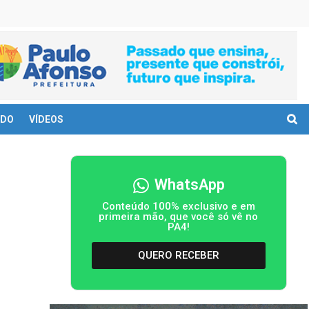
DO
VÍDEOS
WhatsApp
Conteúdo 100% exclusivo e em
primeira mão, que você só vê no
PA4!
QUERO RECEBER