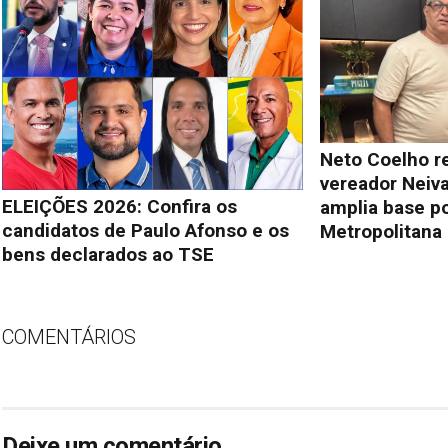
Neto Coelho r
vereador Neiva
ELEIÇÕES 2026: Confira os
amplia base po
candidatos de Paulo Afonso e os
Metropolitana 
bens declarados ao TSE
COMENTÁRIOS
Deixe um comentário