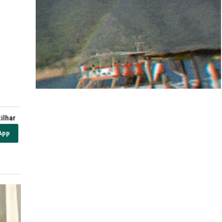
ilhar
App