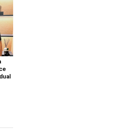
a
ece
dual