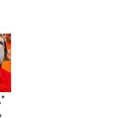
 e
o
r