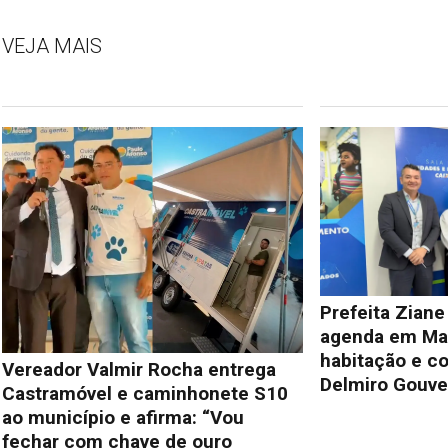
VEJA MAIS
Prefeita Zian
agenda em Mac
habitação e c
Vereador Valmir Rocha entrega
Delmiro Gouve
Castramóvel e caminhonete S10
ao município e afirma: “Vou
fechar com chave de ouro