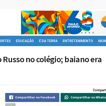
ORTES
EDUCAÇÃO
É DA TERRA
ENTRETENIMENTO
MUN
 Russo no colégio; baiano era
Compart
Compartilhar no Facebook
Compartilhar no Whats
r