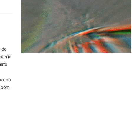
vido
stério
nato
os, no
a bom