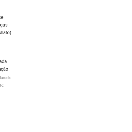
se
igas
chato)
Marcelo
to: