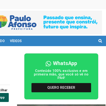
DO
VÍDEOS
WhatsApp
Conteúdo 100% exclusivo e em
primeira mão, que você só vê no
PA4!
QUERO RECEBER
ilhar
App