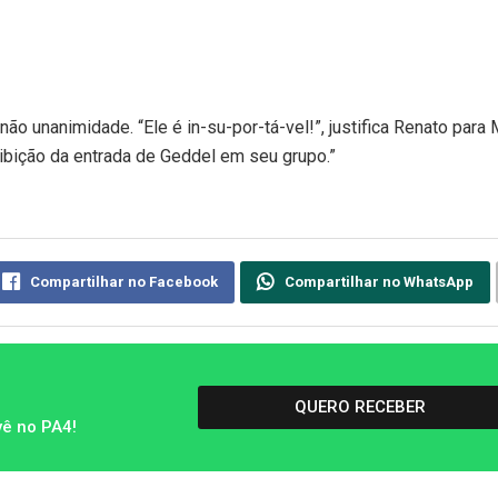
ão unanimidade. “Ele é in-su-por-tá-vel!”, justifica Renato para 
roibição da entrada de Geddel em seu grupo.”
Compartilhar no Facebook
Compartilhar no WhatsApp
QUERO RECEBER
vê no PA4!