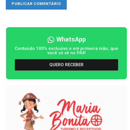
WhatsApp
Conteúdo 100% exclusivo e em primeira mão, que
você só vê no PA4!
QUERO RECEBER