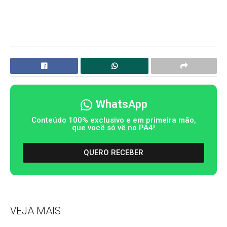
WhatsApp
Conteúdo 100% exclusivo e em primeira mão,
que você só vê no PA4!
QUERO RECEBER
VEJA MAIS