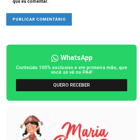
que eu comentar.
WhatsApp
Conteúdo 100% exclusivo e em primeira mão, que
você só vê no PA4!
QUERO RECEBER