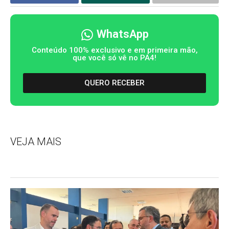
WhatsApp
Conteúdo 100% exclusivo e em primeira mão,
que você só vê no PA4!
QUERO RECEBER
VEJA MAIS