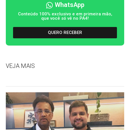
WhatsApp
Conteúdo 100% exclusivo e em primeira mão,
que você só vê no PA4!
QUERO RECEBER
VEJA MAIS