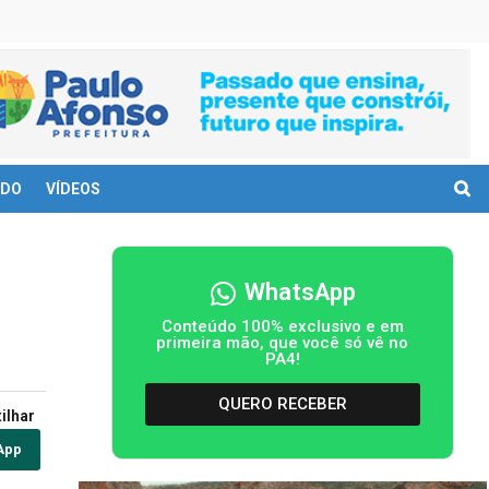
DO
VÍDEOS
WhatsApp
Conteúdo 100% exclusivo e em
primeira mão, que você só vê no
PA4!
QUERO RECEBER
ilhar
App