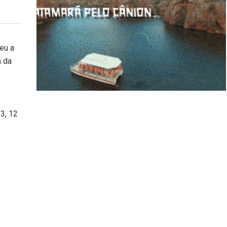
eu a
a da
3, 12