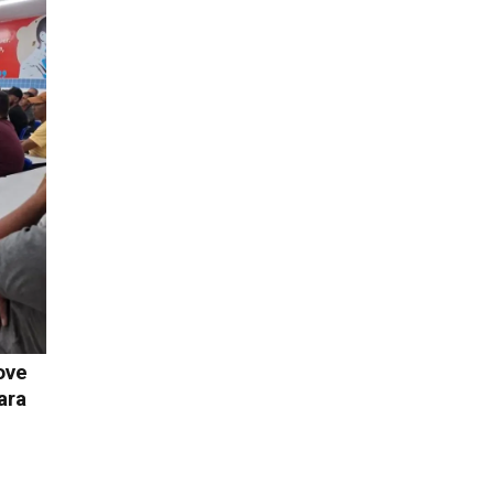
ove
ara