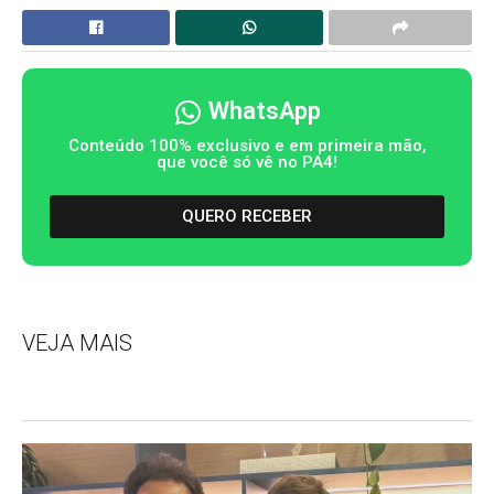
WhatsApp
Conteúdo 100% exclusivo e em primeira mão,
que você só vê no PA4!
QUERO RECEBER
VEJA MAIS