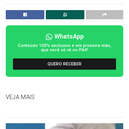
WhatsApp
Conteúdo 100% exclusivo e em primeira mão,
que você só vê no PA4!
QUERO RECEBER
VEJA MAIS