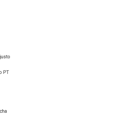
justo
ao PT
echa