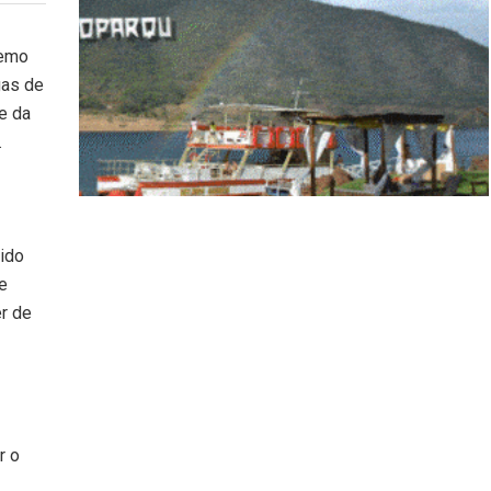
remo
gas de
e da
.
ido
e
r de
r o