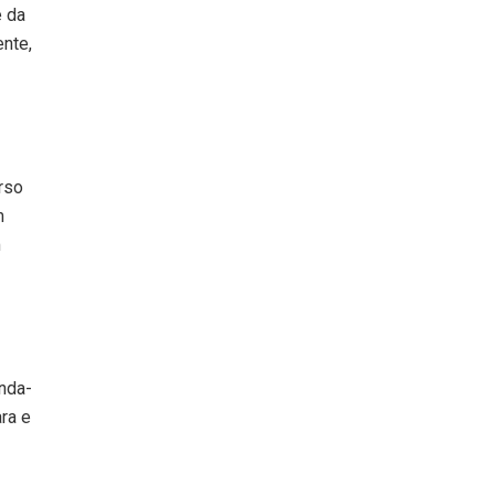
e da
nte,
rso
m
m
nda-
ra e