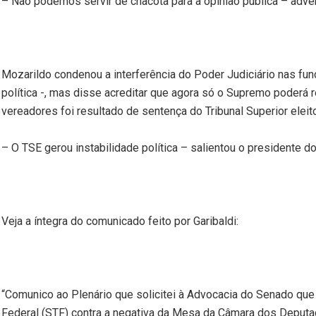
– Não podemos servir de chacota para a opinião pública – adve
Mozarildo condenou a interferência do Poder Judiciário nas fu
política -, mas disse acreditar que agora só o Supremo poderá 
vereadores foi resultado de sentença do Tribunal Superior eleito
– O TSE gerou instabilidade política – salientou o presidente d
Veja a íntegra do comunicado feito por Garibaldi:
“Comunico ao Plenário que solicitei à Advocacia do Senado qu
Federal (STF) contra a negativa da Mesa da Câmara dos Deputa