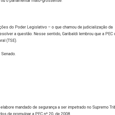
rtiu o parlamentar mato-grossense.
nções do Poder Legislativo – o que chamou de judicialização da
resolver a questão. Nesse sentido, Garibaldi lembrou que a PEC
ral (TSE).
o Senado.
e elabore mandado de segurança a ser impetrado no Supremo Tri
dos de promulgar a PEC nº 20, de 2008.