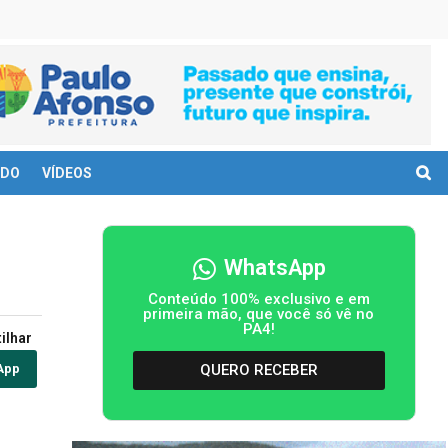
DO
VÍDEOS
WhatsApp
Conteúdo 100% exclusivo e em
primeira mão, que você só vê no
PA4!
ilhar
QUERO RECEBER
App