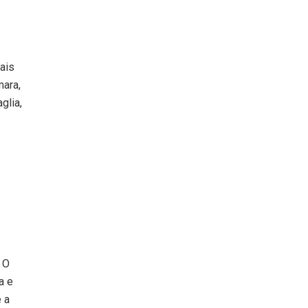
ais
mara,
glia,
 O
a e
 a