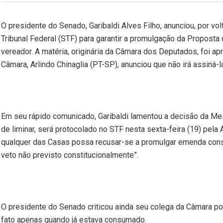
O presidente do Senado, Garibaldi Alves Filho, anunciou, por vo
Tribunal Federal (STF) para garantir a promulgação da Propost
vereador. A matéria, originária da Câmara dos Deputados, foi 
Câmara, Arlindo Chinaglia (PT-SP), anunciou que não irá assiná-l
Em seu rápido comunicado, Garibaldi lamentou a decisão da M
de liminar, será protocolado no STF nesta sexta-feira (19) pel
qualquer das Casas possa recusar-se a promulgar emenda cons
veto não previsto constitucionalmente”.
O presidente do Senado criticou ainda seu colega da Câmara por
fato apenas quando já estava consumado.