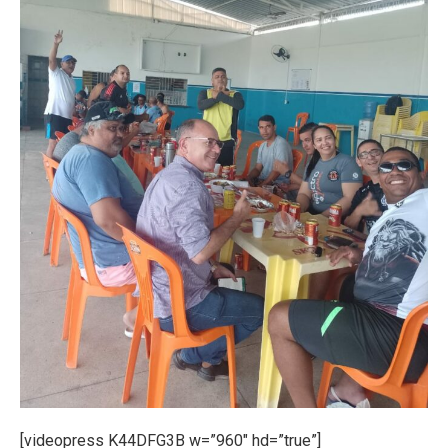
[videopress K44DFG3B w=”960″ hd=”true”]