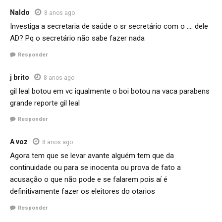
Naldo
8 anos ago
Investiga a secretaria de saúde o sr secretário com o …. dele
AD? Pq o secretário não sabe fazer nada
Responder
j brito
8 anos ago
gil leal botou em vc iqualmente o boi botou na vaca parabens
grande reporte gil leal
Responder
A voz
8 anos ago
Agora tem que se levar avante alguém tem que da
continuidade ou para se inocenta ou prova de fato a
acusação o que não pode e se falarem pois aí é
definitivamente fazer os eleitores do otarios
Responder