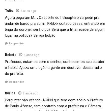
Tulio
8 anos ago
Agora pegaram M…., O reporte do helicóptero vai pedir pra
andar de barco pra sumir. Kkkkkk coitado desse, entrando em
briga do coronel, será o pq? Será que a filha recebe de algum
lugar na política? Se liga bobão
Responder
Bebeto
8 anos ago
Professor, estamos com o senhor, conhecemos seu caráter
e índole. Ajuiza uma ação urgente em desfavor dessa rádio
do prefeito.
Responder
Burica
8 anos ago
Perguntar não ofende: A RBN que tem com sócio o Prefeito
de Paulo Afonso, tem contrato com a prefeitura e Câmara,