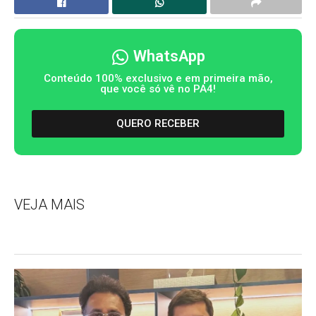
WhatsApp
Conteúdo 100% exclusivo e em primeira mão,
que você só vê no PA4!
QUERO RECEBER
VEJA MAIS