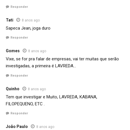
Responder
Tati
8 anos ago
Sapeca Jean, joga duro
Responder
Gomes
8 anos ago
Vixe, se for pra falar de empresas, vai ter muitas que serão
investigadas, a primeira é LAVREDA…
Responder
Quinho
8 anos ago
Tem que investigar e Muito, LAVREDA, KABANA,
FILOPEQUENO, ETC .
Responder
João Paulo
8 anos ago