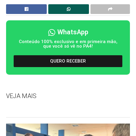
WhatsApp
Conteúdo 100% exclusivo e em primeira mão,
que você só vê no PA4!
QUERO RECEBER
VEJA MAIS