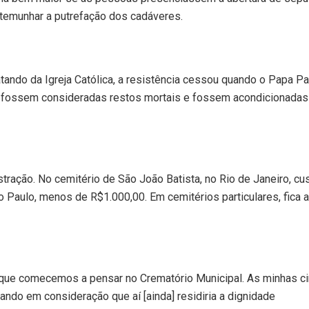
stemunhar a putrefação dos cadáveres.
tando da Igreja Católica, a resistência cessou quando o Papa Pa
s fossem consideradas restos mortais e fossem acondicionada
ração. No cemitério de São João Batista, no Rio de Janeiro, cu
Paulo, menos de R$1.000,00. Em cemitérios particulares, fica a 
, que comecemos a pensar no Crematório Municipal. As minhas ci
ndo em consideração que aí [ainda] residiria a dignidade