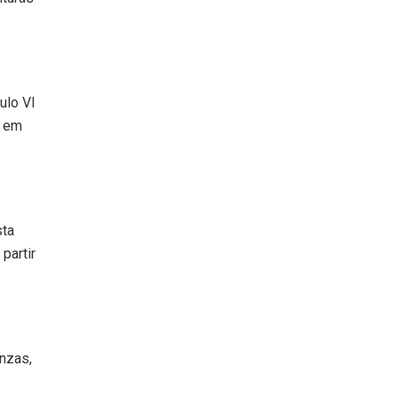
ulo VI
s em
sta
partir
nzas,