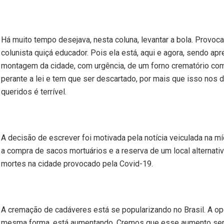
Há muito tempo desejava, nesta coluna, levantar a bola. Provoc
colunista quiçá educador. Pois ela está, aqui e agora, sendo ap
montagem da cidade, com urgência, de um forno crematório co
perante a lei e tem que ser descartado, por mais que isso nos
queridos é terrível.
A decisão de escrever foi motivada pela notícia veiculada na mí
a compra de sacos mortuários e a reserva de um local alterna
mortes na cidade provocado pela Covid-19.
A cremação de cadáveres está se popularizando no Brasil. A opç
mesma forma, está aumentando. Cremos que esse aumento seri