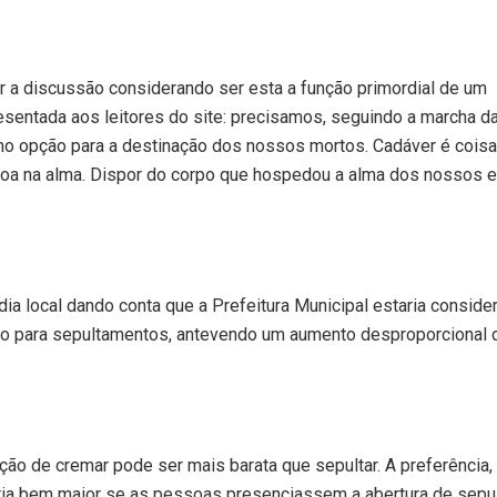
ar a discussão considerando ser esta a função primordial de um
resentada aos leitores do site: precisamos, seguindo a marcha d
mo opção para a destinação dos nossos mortos. Cadáver é coisa
 doa na alma. Dispor do corpo que hospedou a alma dos nossos 
dia local dando conta que a Prefeitura Municipal estaria conside
tivo para sepultamentos, antevendo um aumento desproporcional 
ão de cremar pode ser mais barata que sepultar. A preferência,
a bem maior se as pessoas presenciassem a abertura de sepul