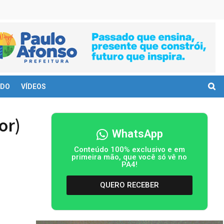
DO
VÍDEOS
or)
WhatsApp
Conteúdo 100% exclusivo e em
primeira mão, que você só vê no
PA4!
QUERO RECEBER