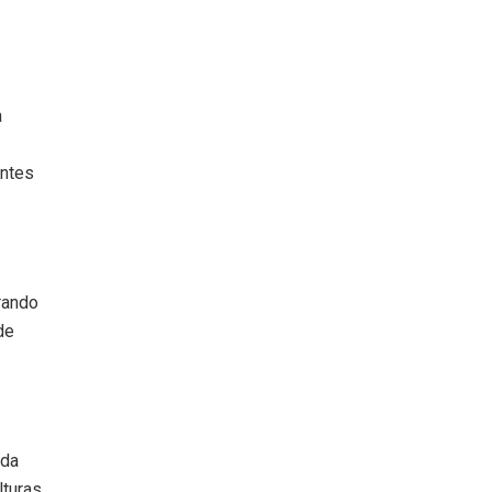
a
entes
rando
de
 da
turas