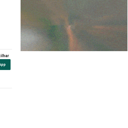
ilhar
App