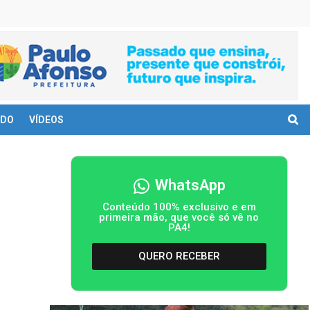
DO
VÍDEOS
WhatsApp
Conteúdo 100% exclusivo e em
primeira mão, que você só vê no
PA4!
QUERO RECEBER