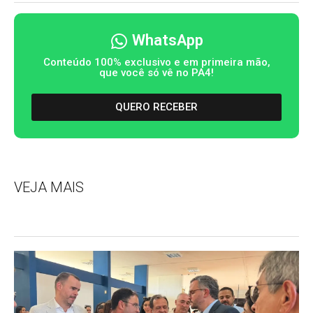
WhatsApp
Conteúdo 100% exclusivo e em primeira mão,
que você só vê no PA4!
QUERO RECEBER
VEJA MAIS