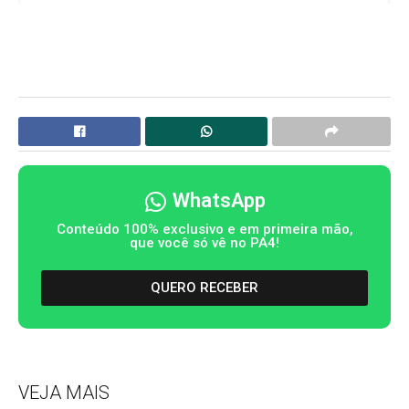
WhatsApp
Conteúdo 100% exclusivo e em primeira mão,
que você só vê no PA4!
QUERO RECEBER
VEJA MAIS