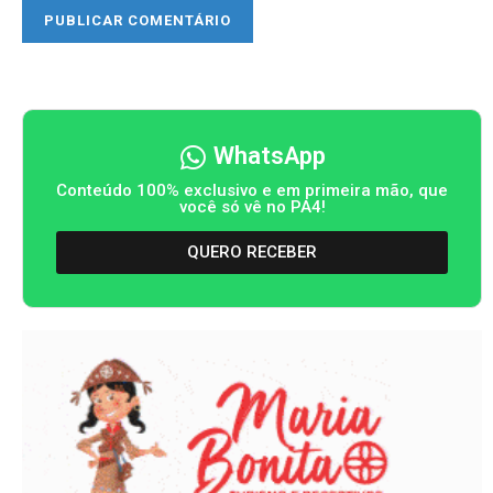
WhatsApp
Conteúdo 100% exclusivo e em primeira mão, que
você só vê no PA4!
QUERO RECEBER