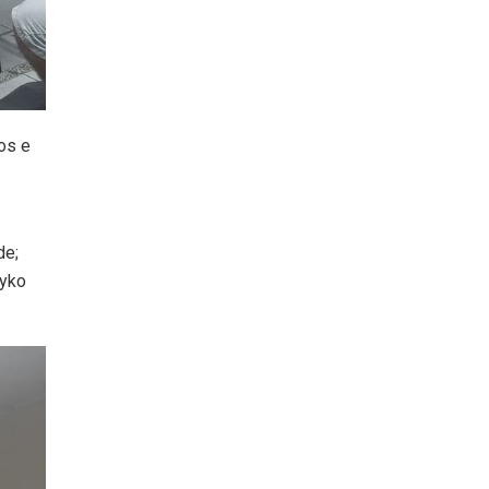
ros e
de;
ryko