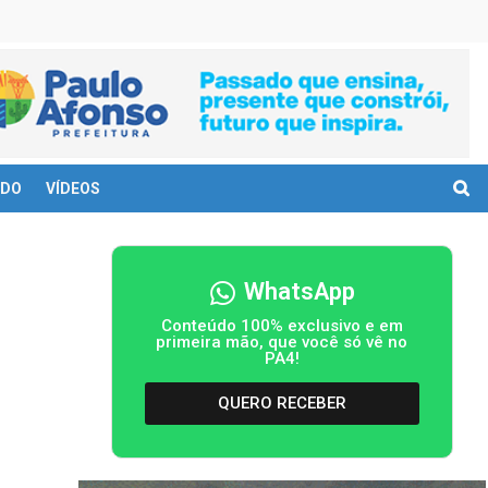
DO
VÍDEOS
WhatsApp
Conteúdo 100% exclusivo e em
primeira mão, que você só vê no
PA4!
QUERO RECEBER