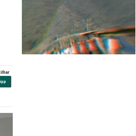
ilhar
App