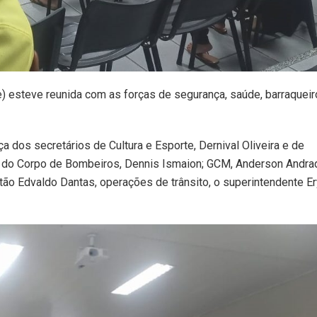
lte) esteve reunida com as forças de segurança, saúde, barraquei
 dos secretários de Cultura e Esporte, Dernival Oliveira e de
es do Corpo de Bombeiros, Dennis Ismaion; GCM, Anderson Andra
apitão Edvaldo Dantas, operações de trânsito, o superintendente E