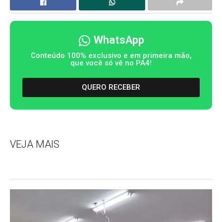
WhatsApp
Conteúdo 100% exclusivo e em primeira mão,
que você só vê no PA4!
QUERO RECEBER
VEJA MAIS