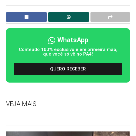
WhatsApp
Conteúdo 100% exclusivo e em primeira mão,
que você só vê no PA4!
QUERO RECEBER
VEJA MAIS