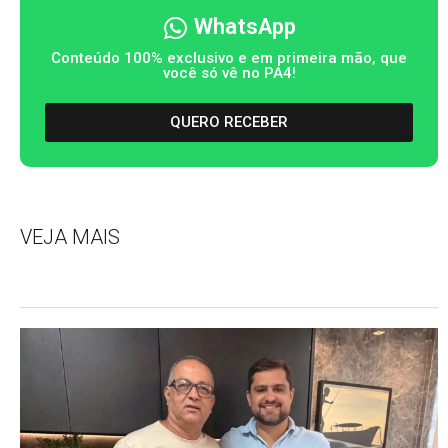
WhatsApp
Conteúdo 100% exclusivo e em primeira mão, que
você só vê no PA4!
QUERO RECEBER
VEJA MAIS