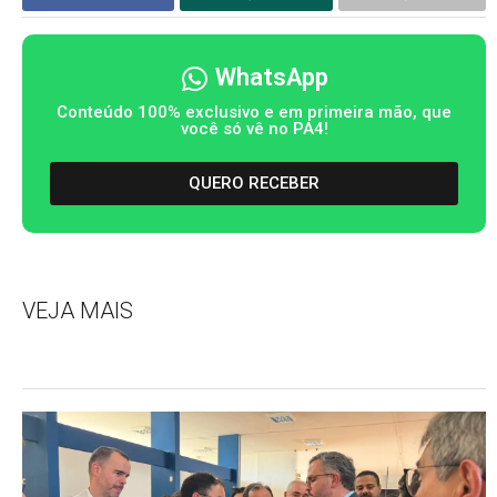
WhatsApp
Conteúdo 100% exclusivo e em primeira mão, que
você só vê no PA4!
QUERO RECEBER
VEJA MAIS