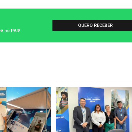
QUERO RECEBER
vê no PA4!