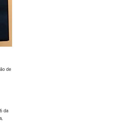
são de
6 da
a,