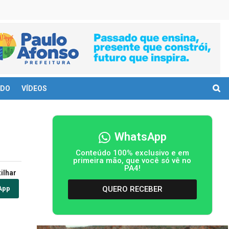
DO
VÍDEOS
WhatsApp
Conteúdo 100% exclusivo e em
primeira mão, que você só vê no
PA4!
ilhar
QUERO RECEBER
App