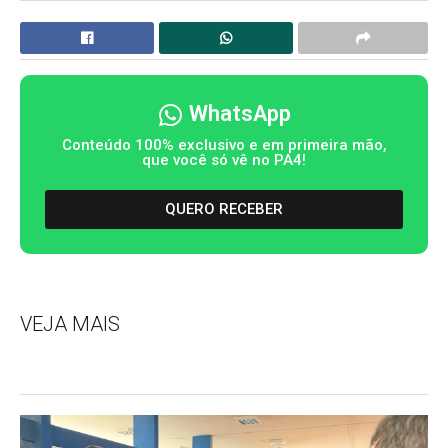
WhatsApp
Conteúdo 100% exclusivo e em primeira mão,
que você só vê no PA4!
QUERO RECEBER
VEJA MAIS