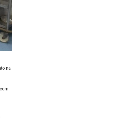
nto na
a com
s