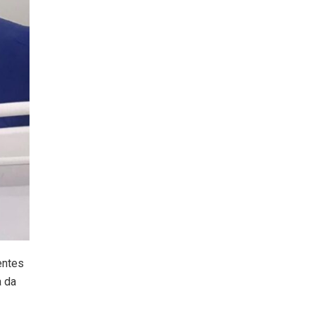
entes
a da