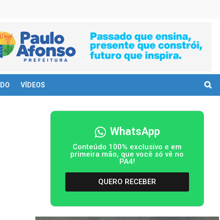
DO
VÍDEOS
WhatsApp
Conteúdo 100% exclusivo e em
primeira mão, que você só vê no
PA4!
QUERO RECEBER