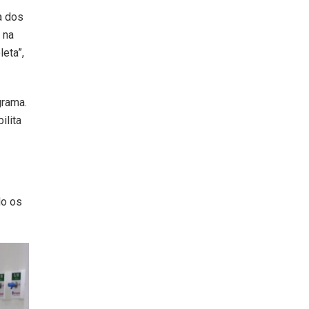
a dos
 na
eta”,
grama.
ilita
do os