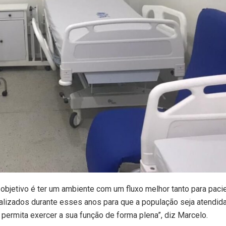
objetivo é ter um ambiente com um fluxo melhor tanto para paci
alizados durante esses anos para que a população seja atendid
permita exercer a sua função de forma plena”, diz Marcelo.