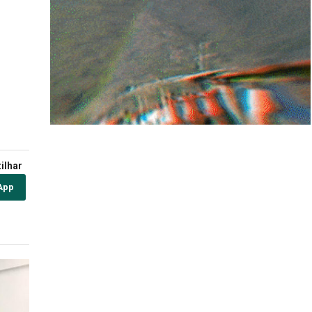
ilhar
App