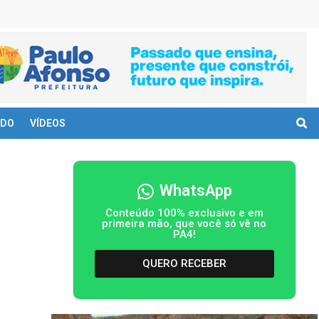
DO
VÍDEOS
WhatsApp
Conteúdo 100% exclusivo e em
primeira mão, que você só vê no
PA4!
QUERO RECEBER