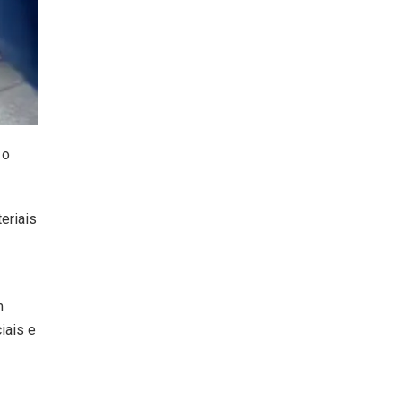
 o
eriais
m
iais e