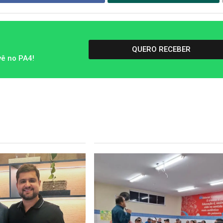
QUERO RECEBER
vê no PA4!