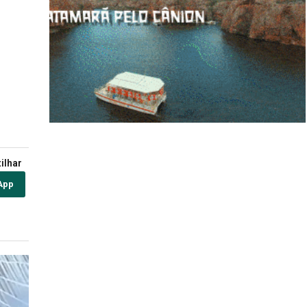
ilhar
App