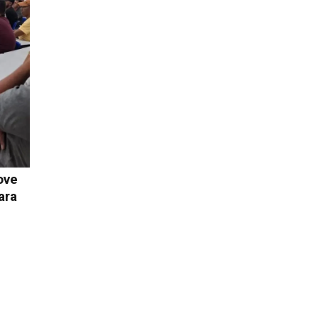
ove
ara