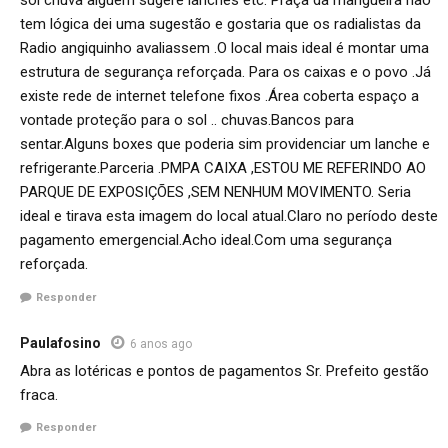
sol chuva alguém sugere lanches etc. Praça da mangueira não
tem lógica dei uma sugestão e gostaria que os radialistas da
Radio angiquinho avaliassem .O local mais ideal é montar uma
estrutura de segurança reforçada. Para os caixas e o povo .Já
existe rede de internet telefone fixos .Área coberta espaço a
vontade proteção para o sol .. chuvas.Bancos para
sentar.Alguns boxes que poderia sim providenciar um lanche e
refrigerante.Parceria .PMPA CAIXA ,ESTOU ME REFERINDO AO
PARQUE DE EXPOSIÇÕES ,SEM NENHUM MOVIMENTO. Seria
ideal e tirava esta imagem do local atual.Claro no período deste
pagamento emergencial.Acho ideal.Com uma segurança
reforçada.
Responder
Paulafosino
6 anos ago
Abra as lotéricas e pontos de pagamentos Sr. Prefeito gestão
fraca.
Responder