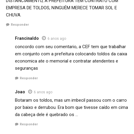
DISTANCIAMENTO, A PREFEITURA TEM CONTRATO COM
EMPRESA DE TOLDOS, NINGUÉM MERECE TOMAR SOL E
CHUVA.
Responder
Francinaldo
6 anos ago
concordo com seu comentario, a CEF tem que trabalhar
em conjunto com a prefeitura colocando toldos da caixa
economica ate o memorial e contratar atendentes e
seguranças
Responder
Joao
6 anos ago
Botaram os toldos, mas um imbecil passou com o carro
por baixo e derrubou. Era bom que tivesse caído em cima
da cabeça dele é quebrado os …
Responder