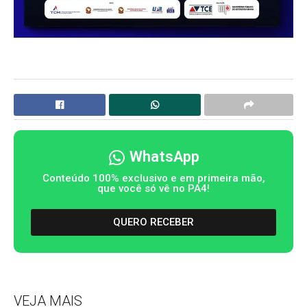
WhatsApp
Conteúdo 100% exclusivo e em primeira mão,
que você só vê no PA4!
QUERO RECEBER
VEJA MAIS