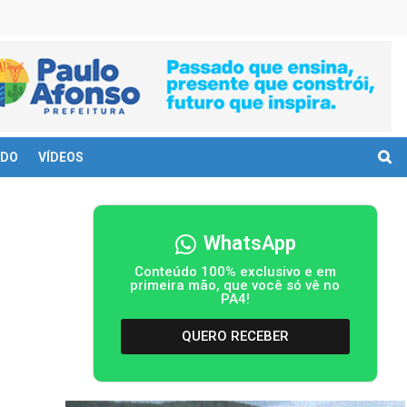
DO
VÍDEOS
WhatsApp
Conteúdo 100% exclusivo e em
primeira mão, que você só vê no
PA4!
QUERO RECEBER