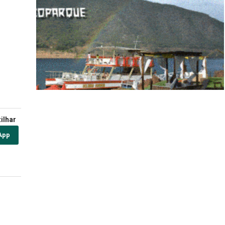
ilhar
App