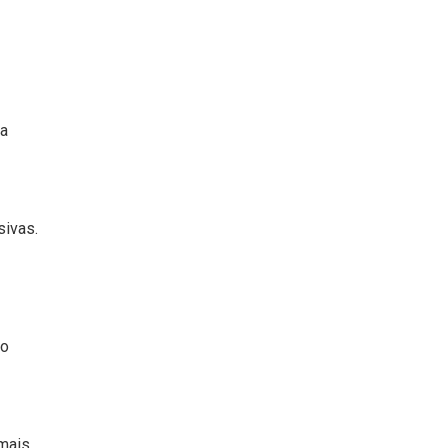
 a
sivas.
no
 mais