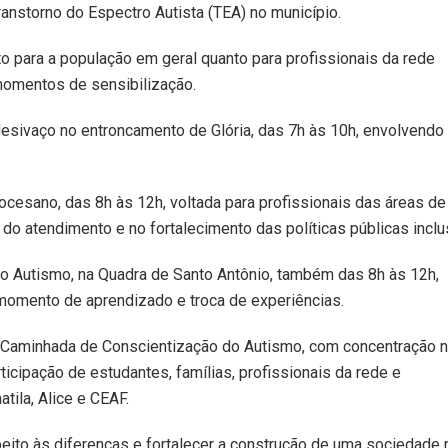
anstorno do Espectro Autista (TEA) no município.
o para a população em geral quanto para profissionais da rede
momentos de sensibilização.
desivaço no entroncamento de Glória, das 7h às 10h, envolvendo
iocesano, das 8h às 12h, voltada para profissionais das áreas de
do atendimento e no fortalecimento das políticas públicas inclu
 do Autismo, na Quadra de Santo Antônio, também das 8h às 12h,
momento de aprendizado e troca de experiências.
a a Caminhada de Conscientização do Autismo, com concentração 
rticipação de estudantes, famílias, profissionais da rede e
ila, Alice e CEAF.
peito às diferenças e fortalecer a construção de uma sociedade