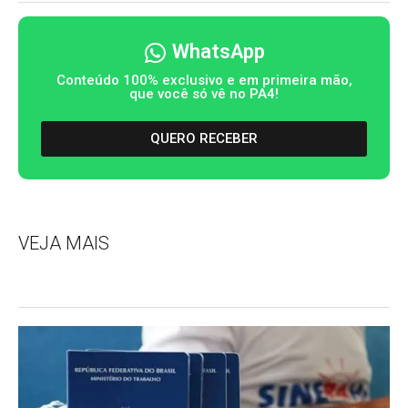
WhatsApp
Conteúdo 100% exclusivo e em primeira mão,
que você só vê no PA4!
QUERO RECEBER
VEJA MAIS