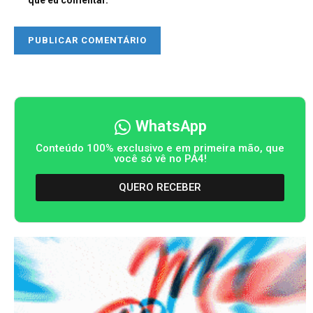
que eu comentar.
WhatsApp
Conteúdo 100% exclusivo e em primeira mão, que
você só vê no PA4!
QUERO RECEBER