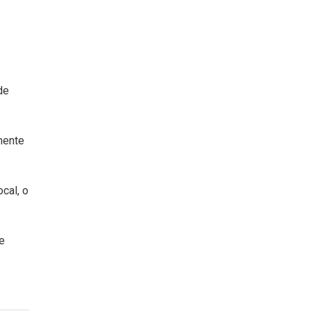
de
mente
cal, o
e