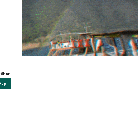
ilhar
App