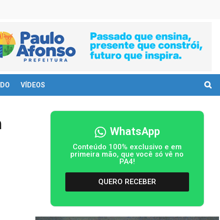
DO
VÍDEOS
a
WhatsApp
Conteúdo 100% exclusivo e em
primeira mão, que você só vê no
PA4!
QUERO RECEBER