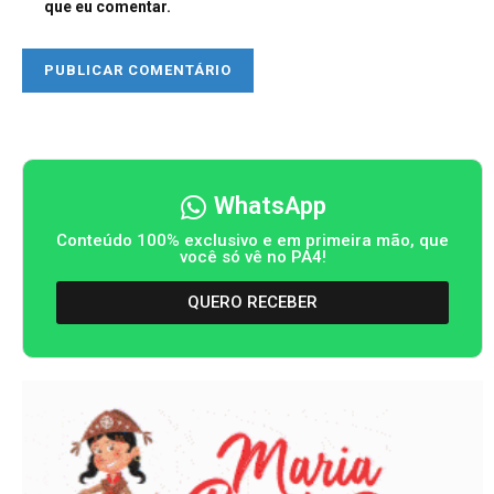
que eu comentar.
WhatsApp
Conteúdo 100% exclusivo e em primeira mão, que
você só vê no PA4!
QUERO RECEBER