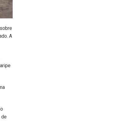
 sobre
ado. A
o
aripe
uma
do
s de