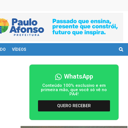
DO
VÍDEOS
WhatsApp
Conteúdo 100% exclusivo e em
primeira mão, que você só vê no
PA4!
QUERO RECEBER