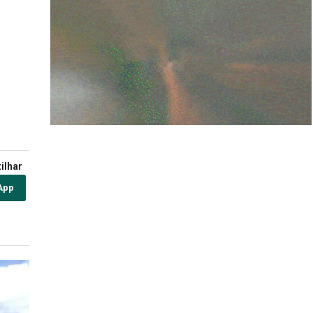
ilhar
App