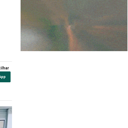
ilhar
App