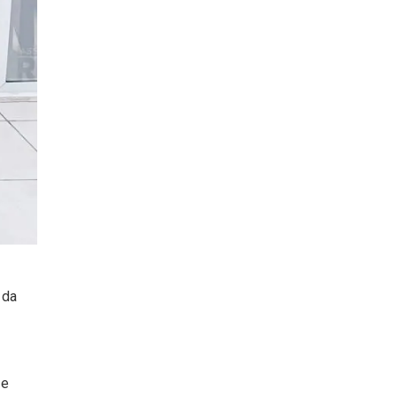
 da
 e