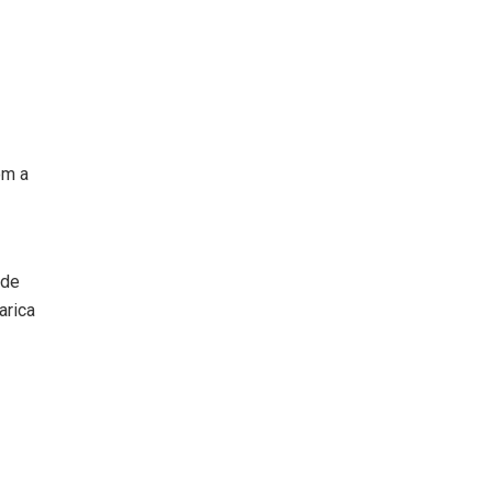
om a
nde
arica