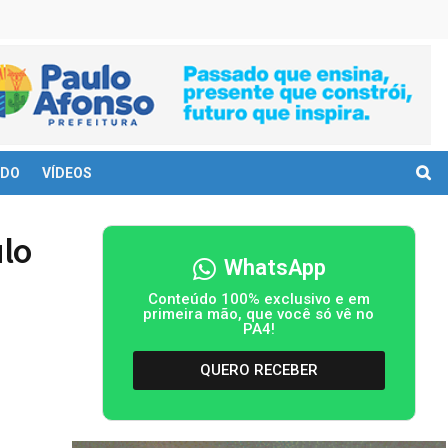
DO
VÍDEOS
ulo
WhatsApp
Conteúdo 100% exclusivo e em
primeira mão, que você só vê no
PA4!
QUERO RECEBER