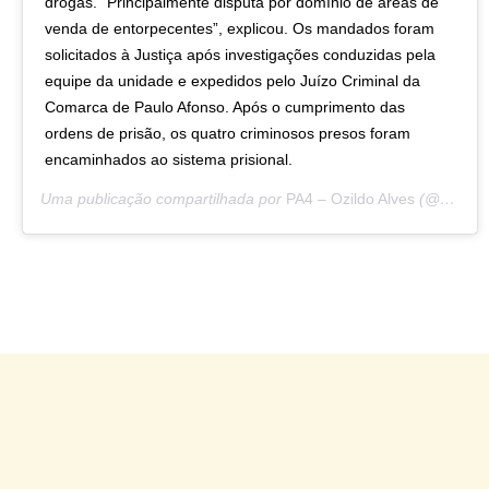
drogas. “Principalmente disputa por domínio de áreas de
venda de entorpecentes”, explicou. Os mandados foram
solicitados à Justiça após investigações conduzidas pela
equipe da unidade e expedidos pelo Juízo Criminal da
Comarca de Paulo Afonso. Após o cumprimento das
ordens de prisão, os quatro criminosos presos foram
encaminhados ao sistema prisional.
Uma publicação compartilhada por
PA4 – Ozildo Alves
(@sitepa4) em