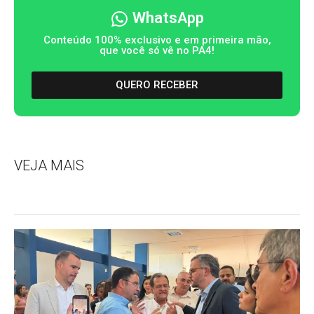
WhatsApp
Conteúdo 100% exclusivo e em primeira mão,
que você só vê no PA4!
QUERO RECEBER
VEJA MAIS