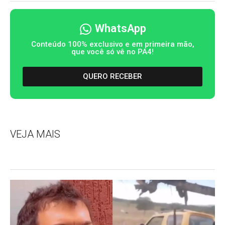
WhatsApp
Conteúdo 100% exclusivo e em primeira mão,
que você só vê no PA4!
QUERO RECEBER
VEJA MAIS