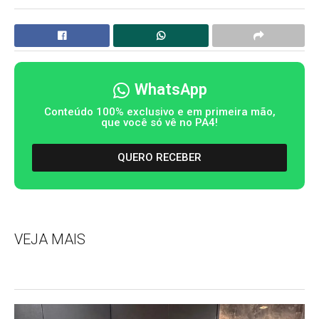
WhatsApp
Conteúdo 100% exclusivo e em primeira mão,
que você só vê no PA4!
QUERO RECEBER
VEJA MAIS