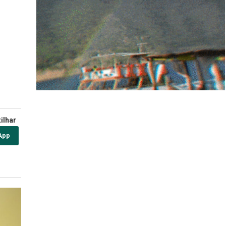
ilhar
App