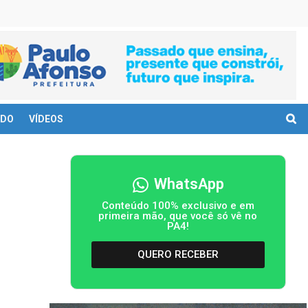
DO
VÍDEOS
WhatsApp
Conteúdo 100% exclusivo e em
primeira mão, que você só vê no
PA4!
QUERO RECEBER