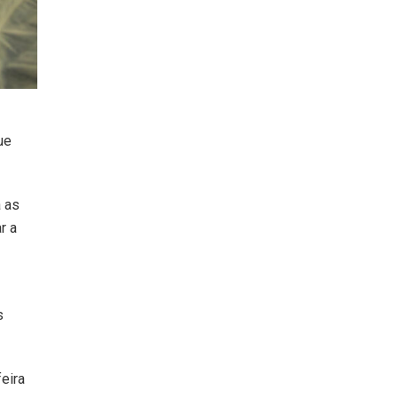
ue
a as
r a
s
eira