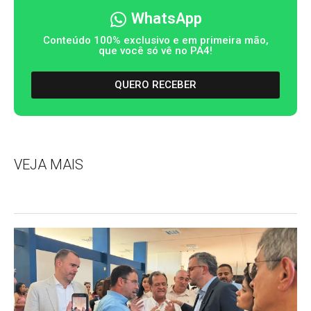
WhatsApp
Conteúdo 100% exclusivo e em primeira mão,
que você só vê no PA4!
QUERO RECEBER
VEJA MAIS