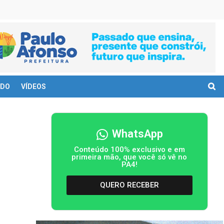
DO
VÍDEOS
WhatsApp
Conteúdo 100% exclusivo e em
primeira mão, que você só vê no
PA4!
QUERO RECEBER