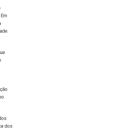
o
. Em
a
ade.
que
e
ação
no
 dos
ça dos