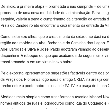
De início, a primeira etapa – prometida e não cumprida – de uma
processo de uma nova modalidade de administração. Salvo enga
seguida, valeria a pena o cumprimento da alteração da entrada 
Praia do Candeeiro até encontrar o cruzamento da entrada da Vi
Como salta aos olhos que o crescimento da cidade se dará na di
região nos moldes do Abel Barbosa e do Caminho dos Lagos. Em r
Abel Barbosa e Silva e José Ivaldo adotaram visando ao desen
dispunham. A reboque do que que acabamos de sugerir, uma vir
transformando-o em um virtual novo bairro.
Pelo exposto, apresentamos sugestões factíveis dentro dos p
da Praça dos Pioneiros logo após o antigo CREIA, na área já c
trecho entre a ponte sobre o canal de PA-IV e a praça do Lions 
Medidas mais simples como transformar a Avenida Manoel Novai
nomes antigos de ruas e logradouros como Rua do Coqueiro e R