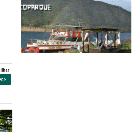
ilhar
App