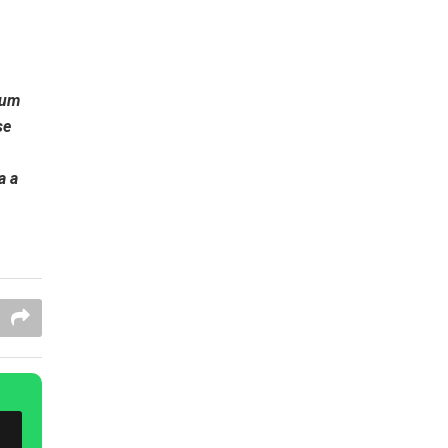
 um
se
a a