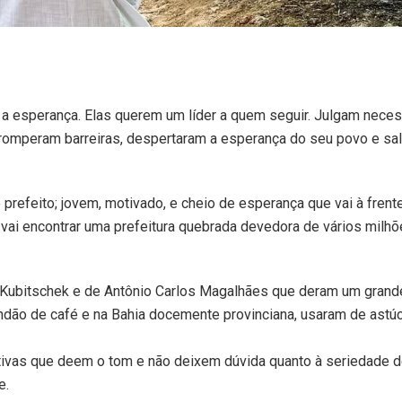
a esperança. Elas querem um líder a quem seguir. Julgam neces
s romperam barreiras, despertaram a esperança do seu povo e sa
 prefeito; jovem, motivado, e cheio de esperança que vai à frent
vai encontrar uma prefeitura quebrada devedora de vários milh
o Kubitschek e de Antônio Carlos Magalhães que deram um grand
zendão de café e na Bahia docemente provinciana, usaram de astúc
ativas que deem o tom e não deixem dúvida quanto à seriedade 
e.