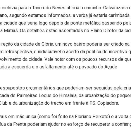
 ciclovia para o Tancredo Neves abriria o caminho. Galvanizaria 
no, segundo estamos informados, a verba já estaria carimbada
da cidade que seria logo depois da ponte metálica passando pel
la Matias. Os detalhes estão assentados no Plano Diretor da cid
reção da cidade de Glória, um novo bairro poderia ser criado na
etrospectiva, é indiscutível o acerto da política de incentivo 
volvimento da cidade. Vale notar com os poucos recursos de qu
ada à esquerda e o asfaltamento até o povoado do Açude
ressupostos orçamentários que poderiam ser seguidas pela cri
ercada de Palmeiras Leque do Himalaia, da urbanização do peque
Club e da urbanização do trecho em frente à F.S. Copiadora.
s em mão única (como foi feito na Floriano Peixoto) e a volta
ua da Frente poderiam ajudar no esforço de recuperar a confian