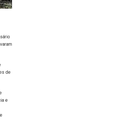
sário
lvaram
e
ões de
e
ia e
de