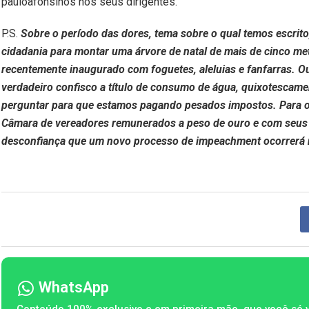
pauloafonsinos nos seus dirigentes.
P.S.
Sobre o período das dores, tema sobre o qual temos escrit
cidadania para montar uma árvore de natal de mais de cinco me
recentemente inaugurado com foguetes, aleluias e fanfarras. O
verdadeiro confisco a título de consumo de água, quixotescamen
perguntar para que estamos pagando pesados impostos. Para on
Câmara de vereadores remunerados a peso de ouro e com seus 
desconfiança que um novo processo de impeachment ocorrerá n
WhatsApp
Conteúdo 100% exclusivo e em primeira mão, que você só 